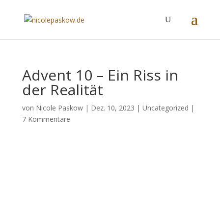
Advent 10 – Ein Riss in
der Realität
von
Nicole Paskow
|
Dez. 10, 2023
|
Uncategorized
|
7 Kommentare
Ein Riss in der Realität -
anhören