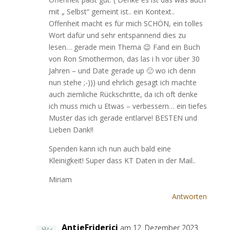
mit „ Selbst“ gemeint ist.. ein Kontext..
Offenheit macht es für mich SCHÖN, ein tolles
Wort dafür und sehr entspannend dies zu
lesen… gerade mein Thema 😉 Fand ein Buch
von Ron Smothermon, das las i h vor über 30
Jahren – und Date gerade up 🙂 wo ich denn
nun stehe ;-))) und ehrlich gesagt ich machte
auch ziemliche Rückschritte, da ich oft denke
ich muss mich u Etwas – verbessern… ein tiefes
Muster das ich gerade entlarve! BESTEN und
Lieben Dank!!
Spenden kann ich nun auch bald eine
Kleinigkeit! Super dass KT Daten in der Mail..
Miriam
Antworten
AntjeFriderici
am 12. Dezember 2023