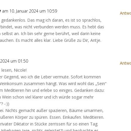
w
am 10. Januar 2024 um 10:59
Antwo
o gedankenlos. Das mag ich daran, es ist so sprachlos,
erbindet, was nicht verbunden werden muss. Es hebt das
 selbst an. Ich bin sehr gerne berührt, weil darin keine
uchen. Es macht alles klar. Liebe Grüße zu Dir, Antje.
 2024 um 01:50
Antwo
 lesen, Nicole!
er Gegend, wo ich die Leber vermute. Sofort kommen
 Weinkonsum zusammen hängt. Was wird wohl das „Sein“
m Meditieren hin und erlebe so einiges. Gedanken dazu:
 Wein schon viel klarer und ich würde sogar mehr
 -:))
frei. Nichts gemacht außer spazieren, Bäume umarmen,
ußeren Körper zu spüren. Essen. Einkaufen. Meditieren.
ivater Diktator in Stücke zerrissen für so einen Tag.
Unbehagen (wie, nichts geleistet?) und beobachte es