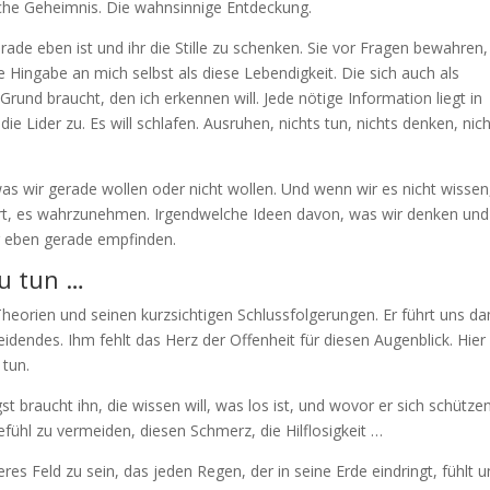
iche Geheimnis. Die wahnsinnige Entdeckung.
rade eben ist und ihr die Stille zu schenken. Sie vor Fragen bewahren,
 Hingabe an mich selbst als diese Lebendigkeit. Die sich auch als
Grund braucht, den ich erkennen will. Jede nötige Information liegt in
die Lider zu. Es will schlafen. Ausruhen, nichts tun, nichts denken, nic
as wir gerade wollen oder nicht wollen. Und wenn wir es nicht wissen
ert, es wahrzunehmen. Irgendwelche Ideen davon, was wir denken und
ir eben gerade empfinden.
zu tun …
Theorien und seinen kurzsichtigen Schlussfolgerungen. Er führt uns da
eidendes. Ihm fehlt das Herz der Offenheit für diesen Augenblick. Hier 
 tun.
t braucht ihn, die wissen will, was los ist, und wovor er sich schütze
efühl zu vermeiden, diesen Schmerz, die Hilflosigkeit …
eres Feld zu sein, das jeden Regen, der in seine Erde eindringt, fühlt 