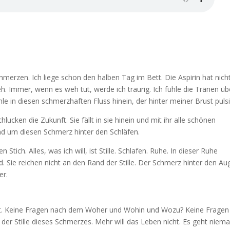
merzen. Ich liege schon den halben Tag im Bett. Die Aspirin hat nich
eh. Immer, wenn es weh tut, werde ich traurig. Ich fühle die Tränen üb
le in diesen schmerzhaften Fluss hinein, der hinter meiner Brust pulsi
lucken die Zukunft. Sie fällt in sie hinein und mit ihr alle schönen
nd um diesen Schmerz hinter den Schläfen.
ich. Alles, was ich will, ist Stille. Schlafen. Ruhe. In dieser Ruhe
 Sie reichen nicht an den Rand der Stille. Der Schmerz hinter den Au
er.
jetzt. Keine Fragen nach dem Woher und Wohin und Wozu? Keine Fragen
er Stille dieses Schmerzes. Mehr will das Leben nicht. Es geht niema