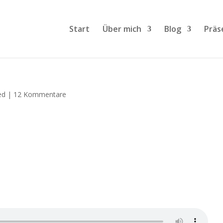
Start
Über mich
Blog
Präs
ed
|
12 Kommentare
ich fließen - anhören
von
Nicole Paskow