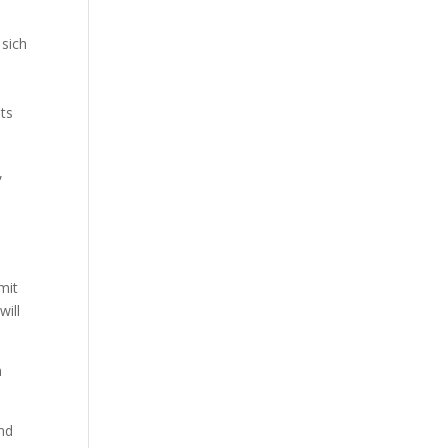
 sich
hts
,
mit
will
n
und