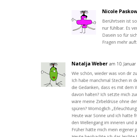
Nicole Pasko
Berührtsein ist s
nur fühlbar. Es v
Dasein so für sich
Fragen mehr aufta
Natalja Weber
am 10. Januar
Wie schön, wieder was von dir zu
Ich habe manchmal Stechen in d
die Gedanken, dass es mit dem
davon halten? Ich setzte mich zu
wäre meine Zirbeldrüse ohne den
spüren? Womöglich „Erleuchtung“?
Heute war Sonne und ich hatte 
den Wellengang im inneren und ä
Früher hätte mich mein eigener pr
Heute beobachte ich das leichte 