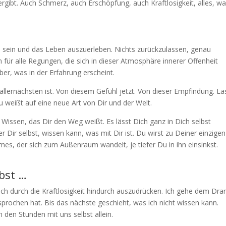
ergibt. Auch Schmerz, auch Erschöpfung, auch Kraftlosigkeit, alles, w
 zu sein und das Leben auszuerleben. Nichts zurückzulassen, genau
 für alle Regungen, die sich in dieser Atmosphäre innerer Offenheit
über, was in der Erfahrung erscheint.
allernächsten ist. Von diesem Gefühl jetzt. Von dieser Empfindung. La
Du weißt auf eine neue Art von Dir und der Welt.
e Wissen, das Dir den Weg weißt. Es lässt Dich ganz in Dich selbst
 Dir selbst, wissen kann, was mit Dir ist. Du wirst zu Deiner einzigen
mes, der sich zum Außenraum wandelt, je tiefer Du in ihn einsinkst.
lbst …
ch durch die Kraftlosigkeit hindurch auszudrücken. Ich gehe dem Dra
esprochen hat. Bis das nächste geschieht, was ich nicht wissen kann.
 den Stunden mit uns selbst allein.