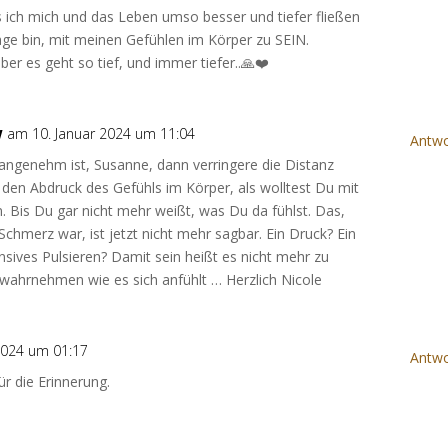
 ich mich und das Leben umso besser und tiefer fließen
Lage bin, mit meinen Gefühlen im Körper zu SEIN.
er es geht so tief, und immer tiefer..🙏❤️
w
am 10. Januar 2024 um 11:04
Antwo
ngenehm ist, Susanne, dann verringere die Distanz
den Abdruck des Gefühls im Körper, als wolltest Du mit
 Bis Du gar nicht mehr weißt, was Du da fühlst. Das,
chmerz war, ist jetzt nicht mehr sagbar. Ein Druck? Ein
nsives Pulsieren? Damit sein heißt es nicht mehr zu
 wahrnehmen wie es sich anfühlt … Herzlich Nicole
2024 um 01:17
Antwo
ür die Erinnerung.