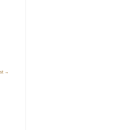
st
→
⇒