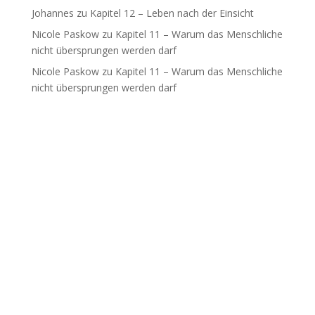
Johannes
zu
Kapitel 12 – Leben nach der Einsicht
Nicole Paskow
zu
Kapitel 11 – Warum das Menschliche
nicht übersprungen werden darf
Nicole Paskow
zu
Kapitel 11 – Warum das Menschliche
nicht übersprungen werden darf
Archives
Categories
August 2026
Buchprojekt
Juli 2026
Coaching
Juni 2026
Einsichten
Mai 2026
Satsang
April 2026
Uncategorized
Februar 2026
Januar 2026
Dezember 2025
November 2025
Oktober 2025
September 2025
August 2025
Juli 2025
Juni 2025