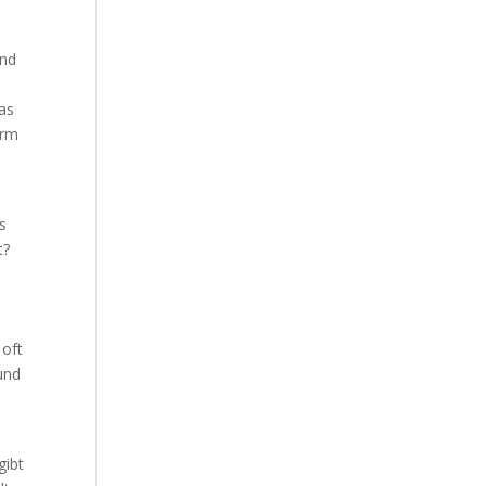
and
was
urm
s
t?
 oft
 und
gibt