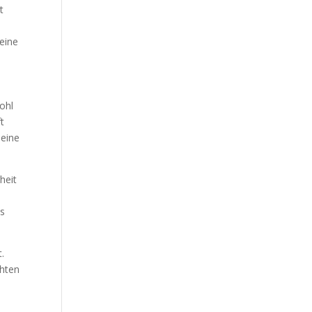
t
keine
ohl
t
 eine
heit
es
.
chten