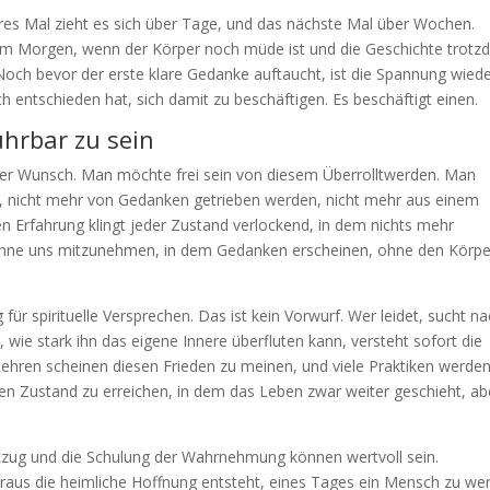
es Mal zieht es sich über Tage, und das nächste Mal über Wochen.
am Morgen, wenn der Körper noch müde ist und die Geschichte trot
 Noch bevor der erste klare Gedanke auftaucht, ist die Spannung wied
 entschieden hat, sich damit zu beschäftigen. Es beschäftigt einen.
ührbar zu sein
her Wunsch. Man möchte frei sein von diesem Überrolltwerden. Man
, nicht mehr von Gedanken getrieben werden, nicht mehr aus einem
n Erfahrung klingt jeder Zustand verlockend, in dem nichts mehr
hne uns mitzunehmen, in dem Gedanken erscheinen, ohne den Körpe
für spirituelle Versprechen. Das ist kein Vorwurf. Wer leidet, sucht n
wie stark ihn das eigene Innere überfluten kann, versteht sofort die
 Lehren scheinen diesen Frieden zu meinen, und viele Praktiken werden
n Zustand zu erreichen, in dem das Leben zwar weiter geschieht, ab
ückzug und die Schulung der Wahrnehmung können wertvoll sein.
raus die heimliche Hoffnung entsteht, eines Tages ein Mensch zu we