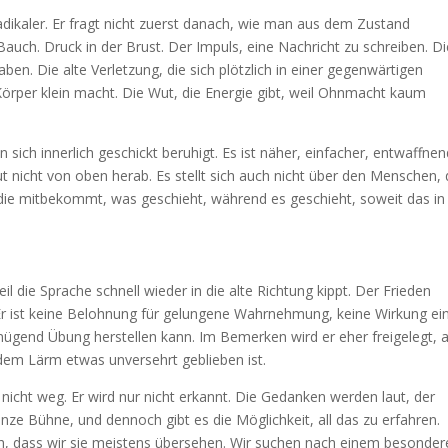
 radikaler. Er fragt nicht zuerst danach, wie man aus dem Zustand
auch. Druck in der Brust. Der Impuls, eine Nachricht zu schreiben. Di
ben. Die alte Verletzung, die sich plötzlich in einer gegenwärtigen
n Körper klein macht. Die Wut, die Energie gibt, weil Ohnmacht kaum
ich innerlich geschickt beruhigt. Es ist näher, einfacher, entwaffnen
t nicht von oben herab. Es stellt sich auch nicht über den Menschen, 
it, die mitbekommt, was geschieht, während es geschieht, soweit das in
il die Sprache schnell wieder in die alte Richtung kippt. Der Frieden
. Er ist keine Belohnung für gelungene Wahrnehmung, keine Wirkung ei
ügend Übung herstellen kann. Im Bemerken wird er eher freigelegt, a
 dem Lärm etwas unversehrt geblieben ist.
n nicht weg. Er wird nur nicht erkannt. Die Gedanken werden laut, der
ze Bühne, und dennoch gibt es die Möglichkeit, all das zu erfahren.
ich, dass wir sie meistens übersehen. Wir suchen nach einem besonde