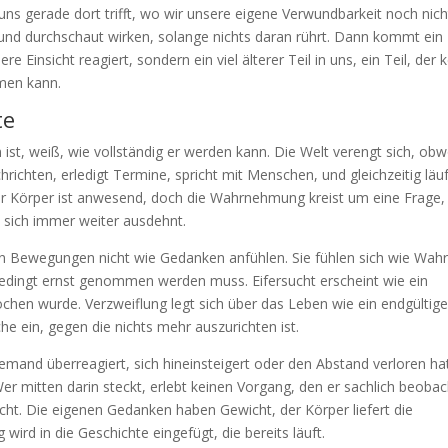
uns gerade dort trifft, wo wir unsere eigene Verwundbarkeit noch nich
if und durchschaut wirken, solange nichts daran rührt. Dann kommt ein
re Einsicht reagiert, sondern ein viel älterer Teil in uns, ein Teil, der 
men kann.
te
ist, weiß, wie vollständig er werden kann. Die Welt verengt sich, obw
richten, erledigt Termine, spricht mit Menschen, und gleichzeitig läuf
Der Körper ist anwesend, doch die Wahrnehmung kreist um eine Frage,
e sich immer weiter ausdehnt.
ren Bewegungen nicht wie Gedanken anfühlen. Sie fühlen sich wie Wahr
nbedingt ernst genommen werden muss. Eifersucht erscheint wie ein
ochen wurde. Verzweiflung legt sich über das Leben wie ein endgültig
he ein, gegen die nichts mehr auszurichten ist.
mand überreagiert, sich hineinsteigert oder den Abstand verloren hat
er mitten darin steckt, erlebt keinen Vorgang, den er sachlich beoba
ucht. Die eigenen Gedanken haben Gewicht, der Körper liefert die
rd in die Geschichte eingefügt, die bereits läuft.