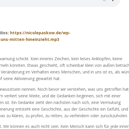
dios:
https://nicolepaskow.de/wp-
uns-mitten-hineinzieht.mp3
rnung schickt. Kein inneres Zeichen, kein leises Anklopfen, keine
eln könnten. Etwas geschieht, oft scheinbar klein von außen betrach
che Veränderung im Verhalten eines Menschen, und in uns ist es, als wü
f seine Aktivierung gewartet hat.
 Bewusstsein nennen. Noch bevor wir verstehen, was uns getroffen hat,
m verliert seine Weite, und die Gedanken beginnen, sich mit einer
n ist. Ein Gedanke zieht den nächsten nach sich, eine Vermutung
rinnerung entsteht eine Geschichte, aus der Geschichte ein Gefühl, und
s zu klären, zu prüfen, zu retten, zu verhindern oder zurückzuholen.
et. Wir können es auch nicht sein. Kein Mensch kann sich für jede inne