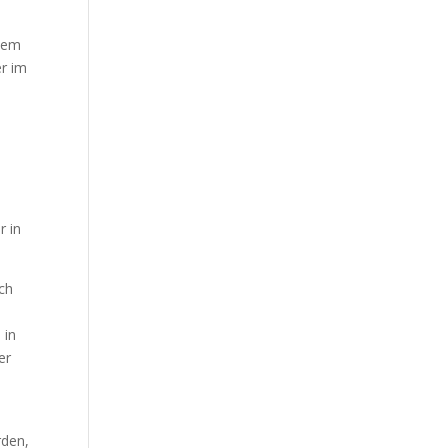
zdem
er im
r in
ach
 in
er
rden,