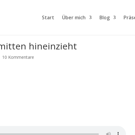
Start
Über mich
Blog
Präs
itten hineinzieht
|
10 Kommentare
s mitten hineinzieht - anhören
von
Nicole Paskow