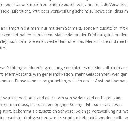
rd jede starke Emotion zu einem Zeichen von Unreife. Jede Verwicklu
t, Neid, Eifersucht, Wut oder Verzweiflung scheint zu beweisen, dass 
Man kämpft nicht mehr nur mit dem Schmerz, sondern zusätzlich mit 
ranszendiert haben zu müssen. Man leidet an der Erfahrung und an de
uch legt sich dann wie eine zweite Haut über das Menschliche und mach
tte.
se Richtung zu hinterfragen. Lange erschien es mir sinnvoll, mich aus
t. Mehr Abstand, weniger Identifikation, mehr Gelassenheit, weniger
stimmten Phase kann es sogar helfen, weil ein erster Abstand überhau
er Wunsch nach Abstand eine Form von Widerstand enthalten kann.
skommen muss, bleibt sie ein Gegner. Solange Eifersucht als etwas
ung stört, bekommt sie zusätzlich Schwere. Solange Verzweiflung nur w
den, weil sie nicht gesehen wurde, sondern behandelt werden sollte w