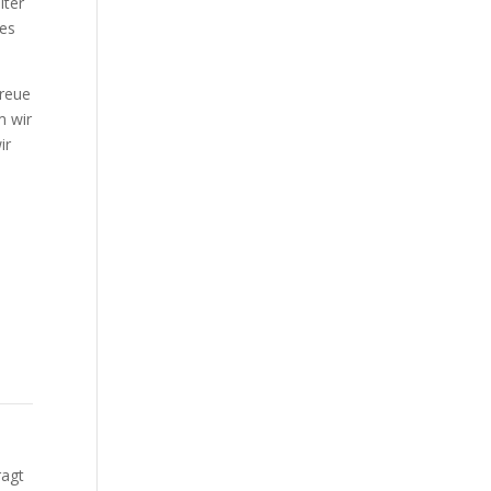
lter
des
Treue
m wir
ir
ragt