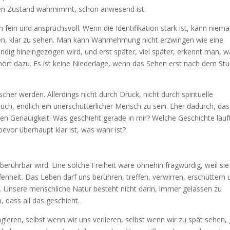
en Zustand wahrnimmt, schon anwesend ist.
h fein und anspruchsvoll. Wenn die Identifikation stark ist, kann niem
hlen, klar zu sehen. Man kann Wahrnehmung nicht erzwingen wie eine
ndig hineingezogen wird, und erst später, viel später, erkennt man, 
hört dazu. Es ist keine Niederlage, wenn das Sehen erst nach dem St
cher werden. Allerdings nicht durch Druck, nicht durch spirituelle
uch, endlich ein unerschütterlicher Mensch zu sein. Eher dadurch, das
en Genauigkeit: Was geschieht gerade in mir? Welche Geschichte läuf
bevor überhaupt klar ist, was wahr ist?
n
berührbar wird. Eine solche Freiheit wäre ohnehin fragwürdig, weil sie
fenheit. Das Leben darf uns berühren, treffen, verwirren, erschüttern
. Unsere menschliche Natur besteht nicht darin, immer gelassen zu
, dass all das geschieht.
gieren, selbst wenn wir uns verlieren, selbst wenn wir zu spät sehen, 