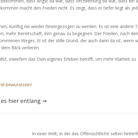
tbekommen, dass Angst da war, dass Verzweiflung da war, dass ein a
mmen macht den Frieden nicht. Es zeigt, dass er tiefer liegt als je
hen, künftig nie wieder hineingezogen zu werden. Es ist eine andere 
n, mehr Bereitschaft, ihm genau zu begegnen. Der Frieden, nach de
ommenen Weges. Er ist der stille Grund, der auch dann da ist, wenn w
dem Blick verlieren.
t, inwiefern das Dein eigenes Erleben betrifft, um mehr Klarheit zu
nd-bewusstsein/
es hier entlang
⇒
In einer Welt, in der das Offensichtliche selten hinterf