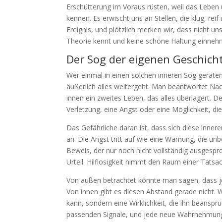
Erschütterung im Voraus rüsten, weil das Leben 
kennen. Es erwischt uns an Stellen, die klug, re
Ereignis, und plötzlich merken wir, dass nicht unse
Theorie kennt und keine schöne Haltung einneh
Der Sog der eigenen Geschich
Wer einmal in einen solchen inneren Sog geraten 
äußerlich alles weitergeht. Man beantwortet Nach
innen ein zweites Leben, das alles überlagert. 
Verletzung, eine Angst oder eine Möglichkeit, di
Das Gefährliche daran ist, dass sich diese inne
an. Die Angst tritt auf wie eine Warnung, die u
Beweis, der nur noch nicht vollständig ausgespr
Urteil. Hilflosigkeit nimmt den Raum einer Tatsac
Von außen betrachtet könnte man sagen, dass je
Von innen gibt es diesen Abstand gerade nicht. W
kann, sondern eine Wirklichkeit, die ihn beanspr
passenden Signale, und jede neue Wahrnehmung wi