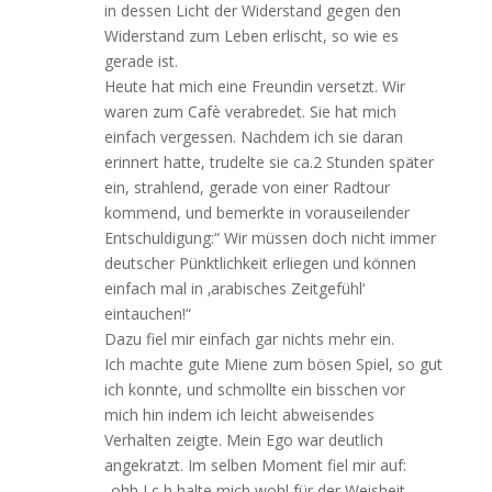
in dessen Licht der Widerstand gegen den
Widerstand zum Leben erlischt, so wie es
gerade ist.
Heute hat mich eine Freundin versetzt. Wir
waren zum Cafè verabredet. Sie hat mich
einfach vergessen. Nachdem ich sie daran
erinnert hatte, trudelte sie ca.2 Stunden später
ein, strahlend, gerade von einer Radtour
kommend, und bemerkte in vorauseilender
Entschuldigung:“ Wir müssen doch nicht immer
deutscher Pünktlichkeit erliegen und können
einfach mal in ‚arabisches Zeitgefühl‘
eintauchen!“
Dazu fiel mir einfach gar nichts mehr ein.
Ich machte gute Miene zum bösen Spiel, so gut
ich konnte, und schmollte ein bisschen vor
mich hin indem ich leicht abweisendes
Verhalten zeigte. Mein Ego war deutlich
angekratzt. Im selben Moment fiel mir auf:
„ohh I c h halte mich wohl für der Weisheit