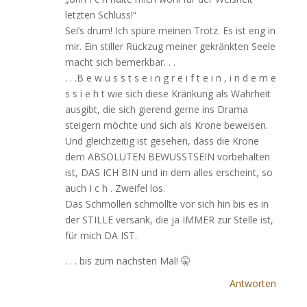
letzten Schluss!“
Sei’s drum! Ich spüre meinen Trotz. Es ist eng in
mir. Ein stiller Rückzug meiner gekränkten Seele
macht sich bemerkbar. . .
. . .B e w u s s t s e i n g r e i f t e i n , i n d e m e
s s i e h t wie sich diese Kränkung als Wahrheit
ausgibt, die sich gierend gerne ins Drama
steigern möchte und sich als Krone beweisen.
Und gleichzeitig ist gesehen, dass die Krone
dem ABSOLUTEN BEWUSSTSEIN vorbehalten
ist, DAS ICH BIN und in dem alles erscheint, so
auch I c h . Zweifel los.
Das Schmollen schmollte vor sich hin bis es in
der STILLE versank, die ja IMMER zur Stelle ist,
für mich DA IST.
. . . bis zum nächsten Mal! 🤫
Antworten