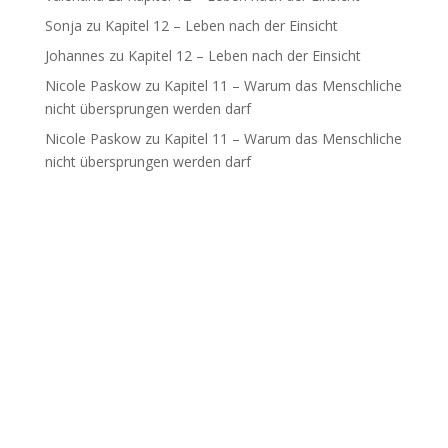
Sonja
zu
Kapitel 12 – Leben nach der Einsicht
Johannes
zu
Kapitel 12 – Leben nach der Einsicht
Nicole Paskow
zu
Kapitel 11 – Warum das Menschliche
nicht übersprungen werden darf
Nicole Paskow
zu
Kapitel 11 – Warum das Menschliche
nicht übersprungen werden darf
Archives
Categories
August 2026
Buchprojekt
Juli 2026
Coaching
Juni 2026
Einsichten
Mai 2026
Satsang
April 2026
Uncategorized
Februar 2026
Januar 2026
Dezember 2025
November 2025
Oktober 2025
September 2025